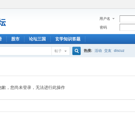
用户名
密码
册
股市
论坛三国
玄学知识答题
热搜:
活动
交友
discuz
帖子
搜
索
抱歉，您尚未登录，无法进行此操作