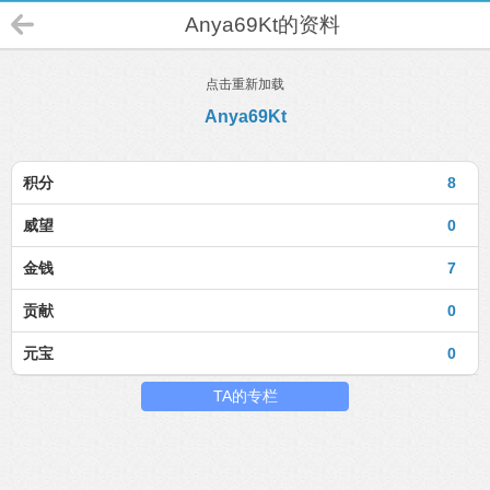
Anya69Kt的资料
点击重新加载
Anya69Kt
积分
8
威望
0
金钱
7
贡献
0
元宝
0
TA的专栏