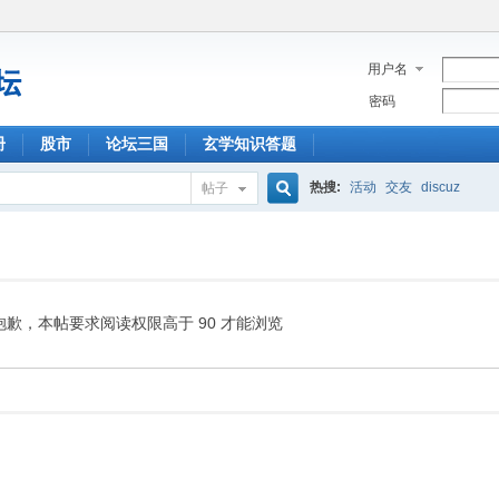
用户名
密码
册
股市
论坛三国
玄学知识答题
热搜:
活动
交友
discuz
帖子
搜
索
抱歉，本帖要求阅读权限高于 90 才能浏览