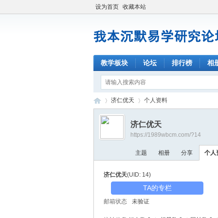
设为首页
收藏本站
教学板块
论坛
排行榜
相
济仁优天
个人资料
济仁优天
https://1989wbcm.com/?14
我
›
›
主题
相册
分享
个人
济仁优天
(UID: 14)
TA的专栏
邮箱状态
未验证