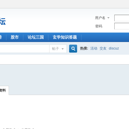
用户名
密码
册
股市
论坛三国
玄学知识答题
热搜:
活动
交友
discuz
帖子
搜
索
资料