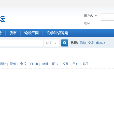
用户名
密码
册
股市
论坛三国
玄学知识答题
热搜:
活动
交友
discuz
帖子
搜
网址
|
视频
|
音乐
|
Flash
|
相册
|
图片
|
投票
|
用户
|
帖子
索