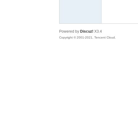
本
Powered by
Discuz!
X3.4
Copyright © 2001-2021, Tencent Cloud.
沉
默