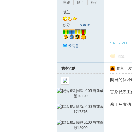
主题
帖子
积分
版主
积分
63818
研
发消息
回复
我本沉默
楼主
|
发
阴日的伏吟
官杀代表工
究
乘丁马发动