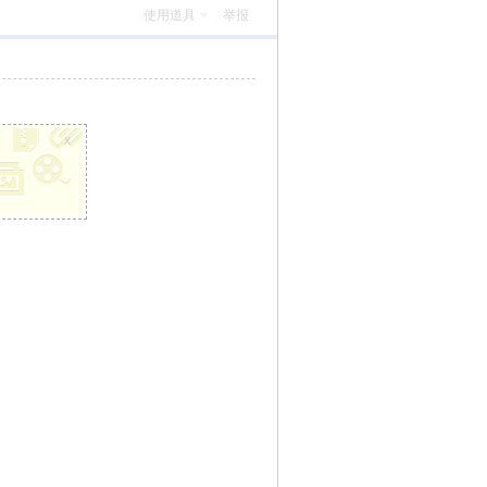
使用道具
举报
x