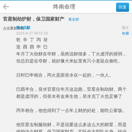
终南命理
回复
官星制劫护财，保卫国家财产
看全部
我本沉默
楼主
点击重新加载
2025-8-27 09:51:16
收藏
乾 辛 丁 丙 癸
造 酉 酉 申 巳
年月丁火劫财在夺财，虽然说财很多，丁火虚浮的很弱，
但总归是在夺财，就好像大米缸里有只小老鼠在偷吃。
日时巳申相合，丙火是跟癸水在一起的，一伙人。
巳酉半合，癸水官星往年月这边跑，官星在制劫财。两个
都是虚浮的，但癸水有金来生他，癸水克丁火也足够了
丙辛相合，他也得到了一点年上财的好处，能吃公家饭。
他官星去制服劫财，不是说要这么多这么大的财星，而是
保护这个财星，保卫国家财产。实际命主部队出身，转业