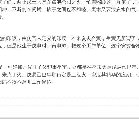
孩子们，两个戊土又是在盗泄微阳之火。忙着照顾这一群孩子，
相冲，不断的在闹腾，孩子之间也不和睦。寅木又要泄亥水的气
蛋。
他的印绶，由伤官来定义的印绶，本来亥去合寅，生寅无所谓了
位，但是他生于戊申时，寅申冲，把这个工作单位，这个寅亥合
下岗，刚好那时候儿子又犯事坐牢，这都是在癸未大运戊辰己巳年
，来克丁火。戊辰己巳年那肯定是土泄火，盗泄其精华的应期。
因病不得不离开工作岗位。