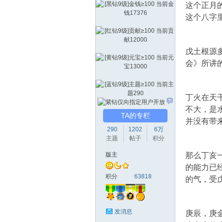
这个正月
这个八字
本
戊土根源
会》所讲
丁火在天
不大，是
TA的专栏
并没有带
沉
290
1202
6万
主题
帖子
积分
版主
那么丁亥
的能力已
积分
63818
的气，受
发消息
庚辰，庚
默