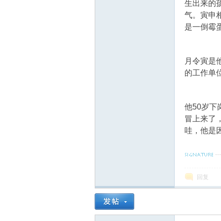
生出来的
气。寅申
是一倒霉
月令寅是
的工作单
易
他50岁
冒上来了
哇，他是
回复
学