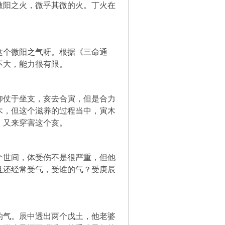
微阳之火，微乎其微的火。丁火在
这个微阳之气呀。根据《三命通
不大，能力很有限。
仰仗于坐支，亥去合寅，但是合力
木，但这个滋养的过程当中，寅木
，又来穿害这个亥。
个世间，体受伤不是很严重，但他
且还经常受气，受谁的气？受庚辰
的气。辰中透出两个戊土，他老婆