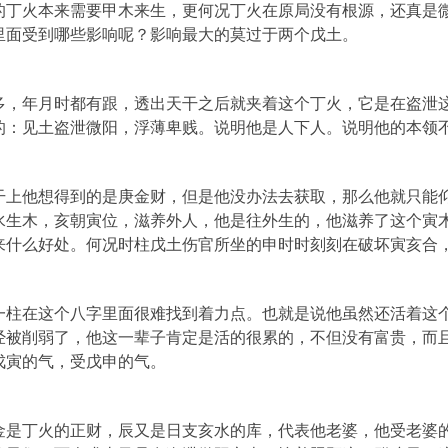
的丁火本来需要甲木来生，更何况丁火在原局没有根源，还真是
里面受到哪些影响呢？影响最大的莫过于两个戊土。
多，年月时都有跟，透出天干之后就夹着这个丁火，它是在盗泄
的：见土盗泄微阳，浮薄卑贱。说明他是人下人。说明他的本领
干上他想得到的是庚金财，但是他没办法去获取，那么他就只能
水生木，亥朝寅位，滋养外人，他是往外生的，他滋养了这个寅
来什么好处。何况时柱戊土伤官所坐的申时时刻刻在破坏寅亥合
一柱在这个八字里面很难找到着力点。也就是说他虽然还活着这
经被削弱了，他这一辈子肯定是活的很累的，不但没有富贵，而
戊寅的气，受戊申的气。
金是丁火的正财，辰又是日支亥水的库，代表他老婆，他受老婆