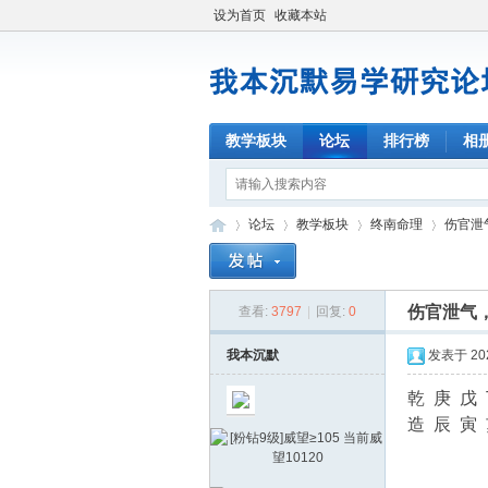
设为首页
收藏本站
教学板块
论坛
排行榜
相
论坛
教学板块
终南命理
伤官泄
伤官泄气
查看:
3797
|
回复:
0
我
»
›
›
›
我本沉默
发表于 2025
乾 庚 戊
造 辰 寅