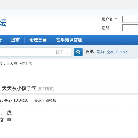
用户名
密码
册
股市
论坛三国
玄学知识答题
热搜:
活动
交友
discuz
帖子
搜
气，天天被小孩子气
索
，天天被小孩子气
[复制链接]
-8-27 10:04:36
|
显示全部楼层
 丁 戊
 亥 申