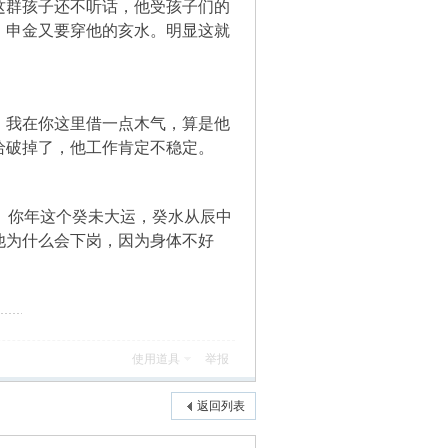
这群孩子还不听话，他受孩子们的
，申金又要穿他的亥水。明显这就
，我在你这里借一点木气，算是他
给破掉了，他工作肯定不稳定。
。你年这个癸未大运，癸水从辰中
他为什么会下岗，因为身体不好
使用道具
举报
返回列表